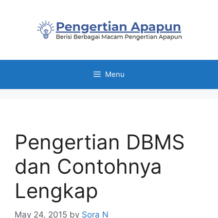
Skip
to
content
Menu
Pengertian DBMS
dan Contohnya
Lengkap
May 24, 2015
by
Sora N