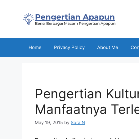
Skip
to
content
Home
Privacy Policy
About Me
Con
Pengertian Kultu
Manfaatnya Terl
May 19, 2015
by
Sora N