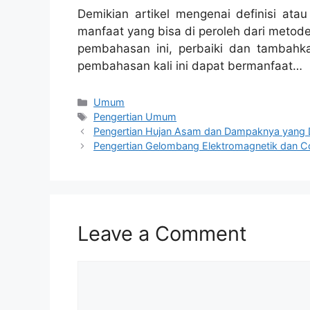
Demikian artikel mengenai definisi ata
manfaat yang bisa di peroleh dari metode
pembahasan ini, perbaiki dan tambahka
pembahasan kali ini dapat bermanfaat…
Categories
Umum
Tags
Pengertian Umum
Pengertian Hujan Asam dan Dampaknya yang D
Pengertian Gelombang Elektromagnetik dan Co
Leave a Comment
Comment