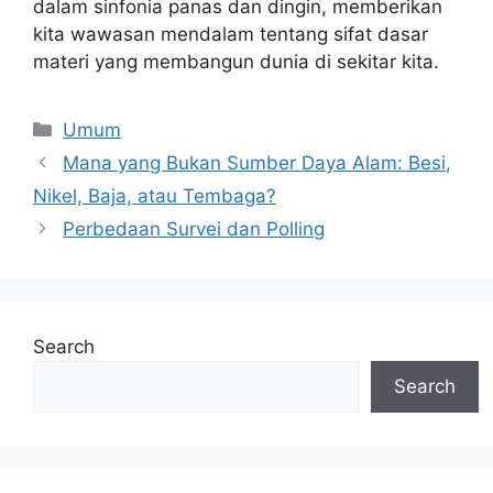
dalam sinfonia panas dan dingin, memberikan
kita wawasan mendalam tentang sifat dasar
materi yang membangun dunia di sekitar kita.
Categories
Umum
Mana yang Bukan Sumber Daya Alam: Besi,
Nikel, Baja, atau Tembaga?
Perbedaan Survei dan Polling
Search
Search