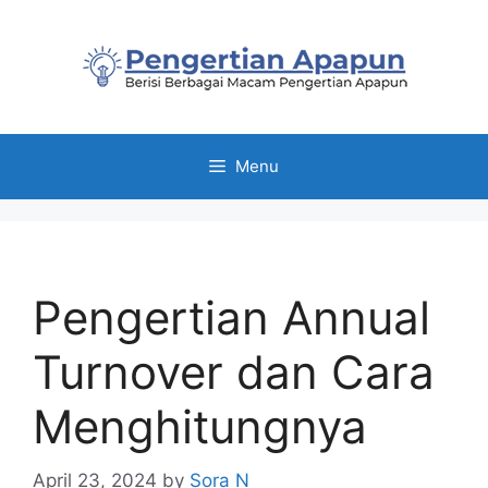
Skip
to
content
Menu
Pengertian Annual
Turnover dan Cara
Menghitungnya
April 23, 2024
by
Sora N