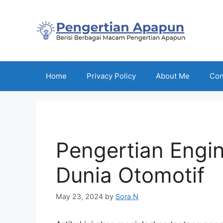
Skip
to
content
Home
Privacy Policy
About Me
Con
Pengertian Engi
Dunia Otomotif
May 23, 2024
by
Sora N