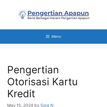
Skip
to
content
Menu
Pengertian
Otorisasi Kartu
Kredit
May 15, 2024
by
Sora N