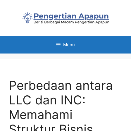
Skip
to
content
Menu
Perbedaan antara
LLC dan INC:
Memahami
Struktur Bisnis