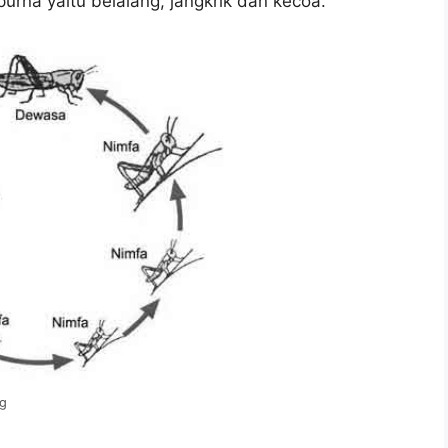
rna yaitu belalang, jangkrik dan kecoa.
ng