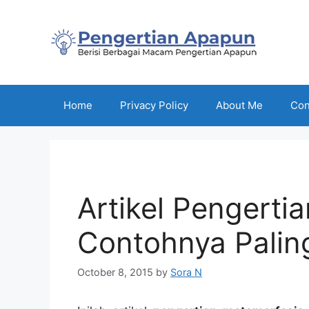
Skip
to
content
Home
Privacy Policy
About Me
Con
Artikel Pengerti
Contohnya Palin
October 8, 2015
by
Sora N