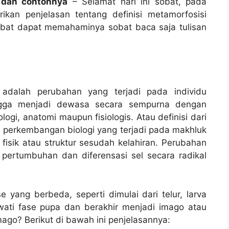
 dan contohnya
– Selamat hari ini sobat, pada
kan penjelasan tentang definisi metamorfosisi
obat dapat memahaminya sobat baca saja tulisan
adalah perubahan yang terjadi pada individu
ingga menjadi dewasa secara sempurna dengan
gi, anatomi maupun fisiologis. Atau definisi dari
s perkembangan biologi yang terjadi pada makhluk
isik atau struktur sesudah kelahiran. Perubahan
h pertumbuhan dan diferensasi sel secara radikal
yang berbeda, seperti dimulai dari telur, larva
wati fase pupa dan berakhir menjadi imago atau
mago? Berikut di bawah ini penjelasannya: