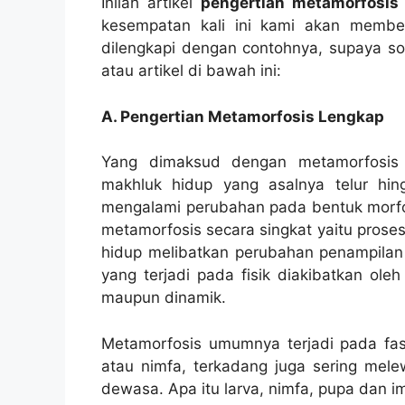
Inilah artikel
pengertian metamorfosis
kesempatan kali ini kami akan memberi
dilengkapi dengan contohnya, supaya s
atau artikel di bawah ini:
A. Pengertian Metamorfosis Lengkap
Yang dimaksud dengan metamorfosis 
makhluk hidup yang asalnya telur h
mengalami perubahan pada bentuk morfolo
metamorfosis secara singkat yaitu prose
hidup melibatkan perubahan penampilan f
yang terjadi pada fisik diakibatkan ole
maupun dinamik.
Metamorfosis umumnya terjadi pada fase 
atau nimfa, terkadang juga sering mele
dewasa. Apa itu larva, nimfa, pupa dan i