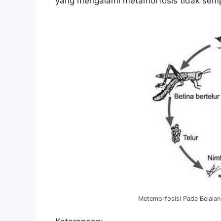
yang mengalami metamorfosis tidak sempu
Metemorfosisi Pada Belala