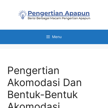
Skip
to
content
Menu
Pengertian
Akomodasi Dan
Bentuk-Bentuk
Akomodasi