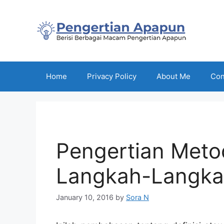
Skip
to
content
Home
Privacy Policy
About Me
Con
Pengertian Meto
Langkah-Langka
January 10, 2016
by
Sora N