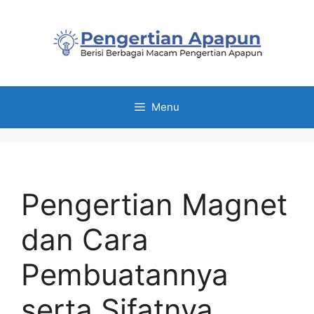
Skip
to
content
Menu
Pengertian Magnet
dan Cara
Pembuatannya
serta Sifatnya