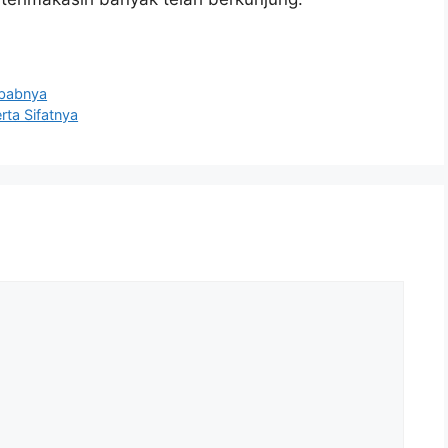
ebabnya
ta Sifatnya