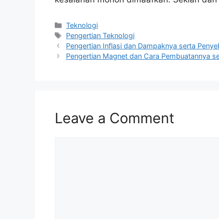
Categories
Teknologi
Tags
Pengertian Teknologi
Pengertian Inflasi dan Dampaknya serta Peny
Pengertian Magnet dan Cara Pembuatannya ser
Leave a Comment
Comment