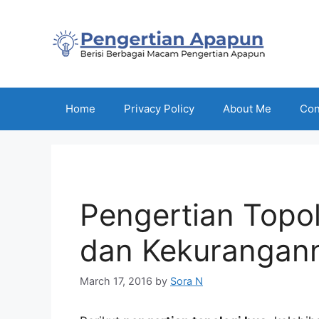
Skip
to
content
Home
Privacy Policy
About Me
Con
Pengertian Topol
dan Kekurangan
March 17, 2016
by
Sora N