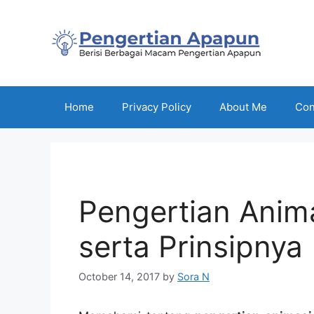
Skip
to
content
Home
Privacy Policy
About Me
Con
Pengertian Anim
serta Prinsipnya
October 14, 2017
by
Sora N