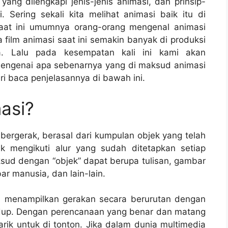
i
yang dilengkapi jenis-jenis animasi, dan prinsip-
 Sering sekali kita melihat animasi baik itu di
 Saat ini umumnya orang-orang mengenal animasi
a film animasi saat ini semakin banyak di produksi
. Lalu pada kesempatan kali ini kami akan
mengenai apa sebenarnya yang di maksud animasi
ri baca penjelasannya di bawah ini.
masi?
ergerak, berasal dari kumpulan objek yang telah
k mengikuti alur yang sudah ditetapkan setiap
ksud dengan “objek” dapat berupa tulisan, gambar
 manusia, dan lain-lain.
a menampilkan gerakan secara berurutan dengan
hidup. Dengan perencanaan yang benar dan matang
ik untuk di tonton. Jika dalam dunia multimedia