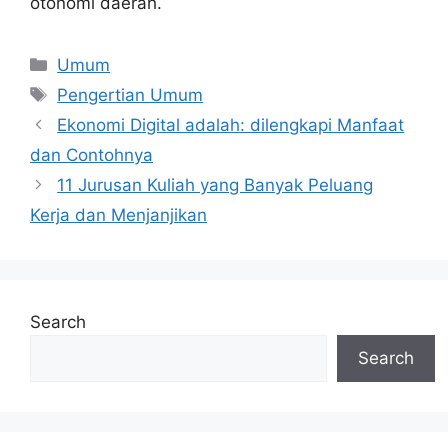
otonomi daerah.
Categories
Umum
Tags
Pengertian Umum
Ekonomi Digital adalah: dilengkapi Manfaat
dan Contohnya
11 Jurusan Kuliah yang Banyak Peluang
Kerja dan Menjanjikan
Search
Search