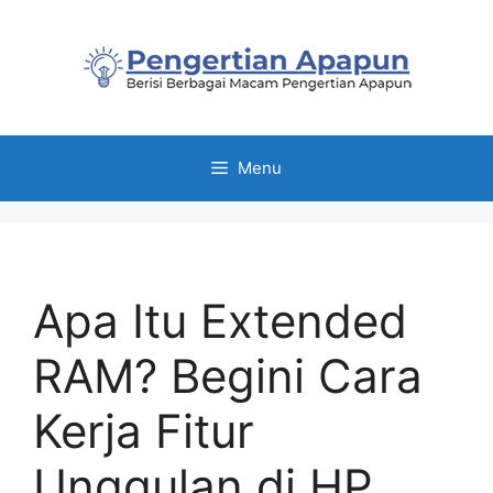
Skip
to
content
Menu
Apa Itu Extended
RAM? Begini Cara
Kerja Fitur
Unggulan di HP