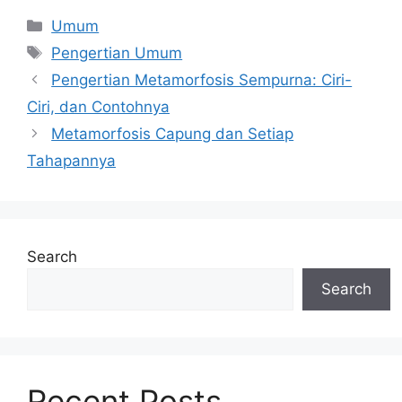
Categories
Umum
Tags
Pengertian Umum
Pengertian Metamorfosis Sempurna: Ciri-
Ciri, dan Contohnya
Metamorfosis Capung dan Setiap
Tahapannya
Search
Search
Recent Posts