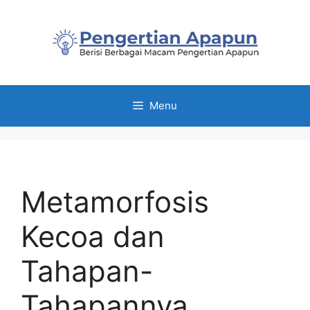
Skip
to
content
Menu
Metamorfosis
Kecoa dan
Tahapan-
Tahapannya