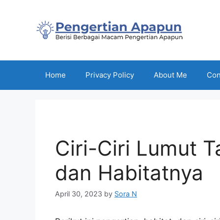
Skip
to
content
Home
Privacy Policy
About Me
Con
Ciri-Ciri Lumut 
dan Habitatnya
April 30, 2023
by
Sora N