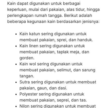
Kain dapat digunakan untuk berbagai
keperluan, mulai dari pakaian, alas tidur, hingga
perlengkapan rumah tangga. Berikut adalah
beberapa kegunaan kain berdasarkan jenisnya:
Kain katun sering digunakan untuk
membuat pakaian, sprei, dan handuk.
Kain linen sering digunakan untuk
membuat pakaian, taplak meja, dan
gorden.
Kain wol sering digunakan untuk
membuat pakaian, selimut, dan sarung
tangan.
Sutra sering digunakan untuk membuat
pakaian, gaun, dan dasi.
Polyester sering digunakan untuk
membuat pakaian, seprei, dan tas.
Nilon sering digunakan untuk membuat