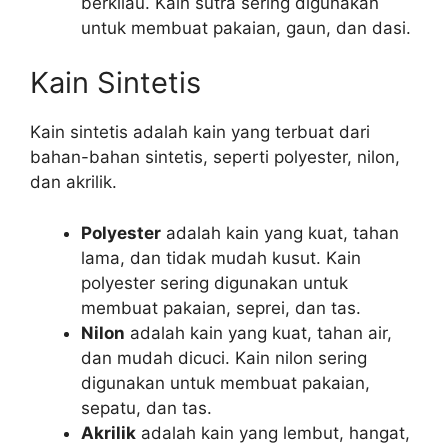
berkilau. Kain sutra sering digunakan
untuk membuat pakaian, gaun, dan dasi.
Kain Sintetis
Kain sintetis adalah kain yang terbuat dari
bahan-bahan sintetis, seperti polyester, nilon,
dan akrilik.
Polyester
adalah kain yang kuat, tahan
lama, dan tidak mudah kusut. Kain
polyester sering digunakan untuk
membuat pakaian, seprei, dan tas.
Nilon
adalah kain yang kuat, tahan air,
dan mudah dicuci. Kain nilon sering
digunakan untuk membuat pakaian,
sepatu, dan tas.
Akrilik
adalah kain yang lembut, hangat,