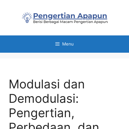
Skip
to
content
Menu
Modulasi dan
Demodulasi:
Pengertian,
Perbedaan, dan