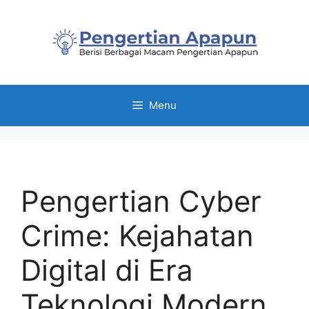
Skip
to
content
Menu
Pengertian Cyber
Crime: Kejahatan
Digital di Era
Teknologi Modern