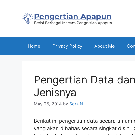
Skip
to
content
Home
Privacy Policy
About Me
Con
Pengertian Data dan
Jenisnya
May 25, 2014
by
Sora N
Berikut ini pengertian data secara umum 
yang akan dibahas secara singkat disini. 