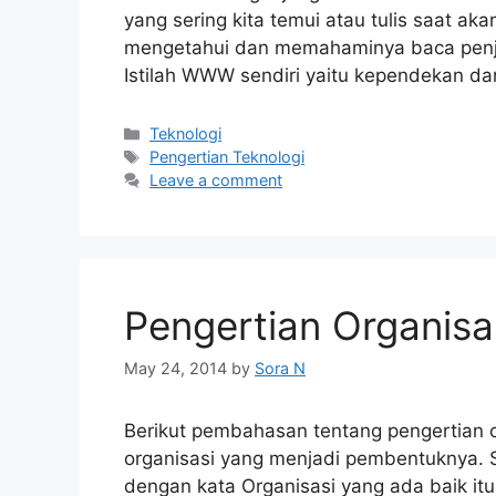
yang sering kita temui atau tulis saat ak
mengetahui dan memahaminya baca penjel
Istilah WWW sendiri yaitu kependekan da
Categories
Teknologi
Tags
Pengertian Teknologi
Leave a comment
Pengertian Organis
May 24, 2014
by
Sora N
Berikut pembahasan tentang pengertian 
organisasi yang menjadi pembentuknya. Sa
dengan kata Organisasi yang ada baik it