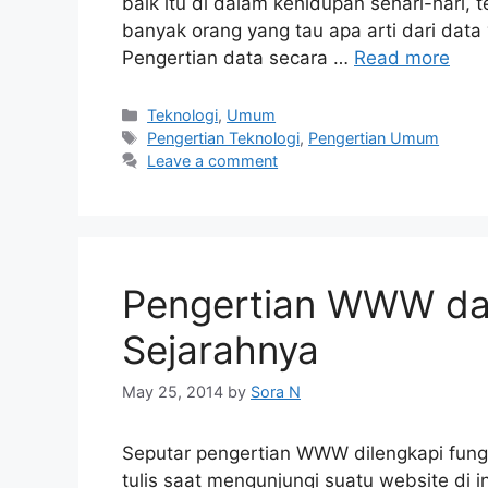
baik itu di dalam kehidupan sehari-hari, 
banyak orang yang tau apa arti dari data
Pengertian data secara …
Read more
Categories
Teknologi
,
Umum
Tags
Pengertian Teknologi
,
Pengertian Umum
Leave a comment
Pengertian WWW dan
Sejarahnya
May 25, 2014
by
Sora N
Seputar pengertian WWW dilengkapi fungsi
tulis saat mengunjungi suatu website d