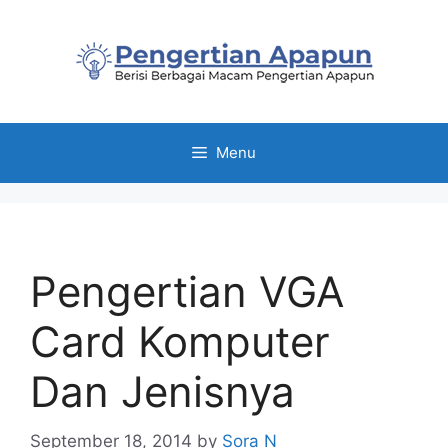
Skip
to
content
Menu
Pengertian VGA
Card Komputer
Dan Jenisnya
September 18, 2014
by
Sora N