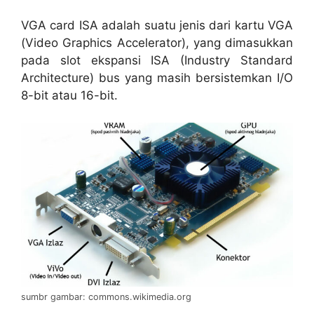
VGA card ISA adalah suatu jenis dari kartu VGA
(Video Graphics Accelerator), yang dimasukkan
pada slot ekspansi ISA (Industry Standard
Architecture) bus yang masih bersistemkan I/O
8-bit atau 16-bit.
sumbr gambar: commons.wikimedia.org