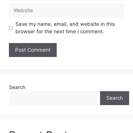
Website
Save my name, email, and website in this
browser for the next time I comment.
Search
Search