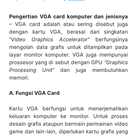
Pengertian VGA card komputer dan jenisnya
– VGA card adalah atau sering disebut juga
dengan kartu VGA, berasal dari singkatan
“
Video Graphics Accelerator”
berfungsinya
mengolah data grafis untuk ditampilkan pada
layar monitor komputer. VGA juga mempunyai
prossesor yang di sebut dengan GPU
“Graphics
Processing Unit”
dan juga membutuhkan
memori.
A. Fungsi VGA Card
Kartu VGA berfungsi untuk menerjemahkan
keluaran komputer ke monitor. Untuk proses
desain grafis ataupun bermain permainan video
game dan lain-lain, diperlukan kartu grafis yang