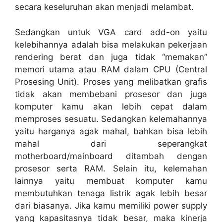
secara keseluruhan akan menjadi melambat.
Sedangkan untuk VGA card add-on yaitu
kelebihannya adalah bisa melakukan pekerjaan
rendering berat dan juga tidak “memakan”
memori utama atau RAM dalam CPU (Central
Prosesing Unit). Proses yang melibatkan grafis
tidak akan membebani prosesor dan juga
komputer kamu akan lebih cepat dalam
memproses sesuatu. Sedangkan kelemahannya
yaitu harganya agak mahal, bahkan bisa lebih
mahal dari seperangkat
motherboard/mainboard ditambah dengan
prosesor serta RAM. Selain itu, kelemahan
lainnya yaitu membuat komputer kamu
membutuhkan tenaga listrik agak lebih besar
dari biasanya. Jika kamu memiliki power supply
yang kapasitasnya tidak besar, maka kinerja