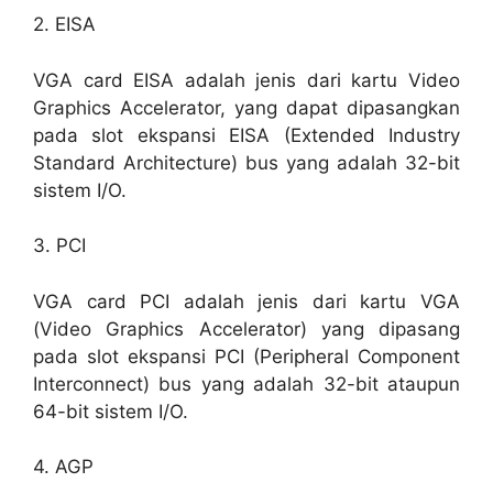
2. EISA
VGA card EISA adalah jenis dari kartu Video
Graphics Accelerator, yang dapat dipasangkan
pada slot ekspansi EISA (Extended Industry
Standard Architecture) bus yang adalah 32-bit
sistem I/O.
3. PCI
VGA card PCI adalah jenis dari kartu VGA
(Video Graphics Accelerator) yang dipasang
pada slot ekspansi PCI (Peripheral Component
Interconnect) bus yang adalah 32-bit ataupun
64-bit sistem I/O.
4. AGP