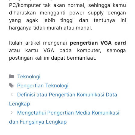
PC/komputer tak akan normal, sehingga kamu
diharuskan mengganti power supply dengan
yang agak lebih tinggi dan tentunya ini
harganya tidak murah atau mahal.
Itulah artikel mengenai
pengertian VGA card
atau kartu VGA pada komputer, semoga
postingan kali ini dapat bermanfaat.
Categories
Teknologi
Tags
Pengertian Teknologi
Definisi atau Pengertian Komunikasi Data
Lengkap
Mengetahui Pengertian Media Komunikasi
dan Fungsinya Lengkap