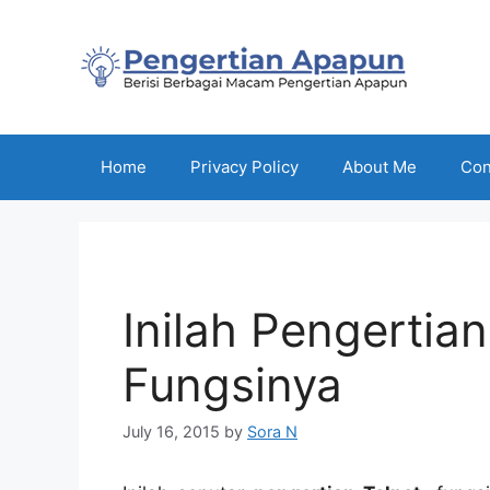
Skip
to
content
Home
Privacy Policy
About Me
Con
Inilah Pengertia
Fungsinya
July 16, 2015
by
Sora N