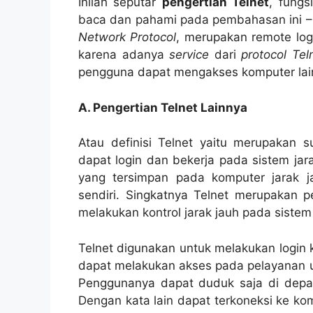
Inilah seputar
pengertian Telnet
, fung
baca dan pahami pada pembahasan ini – 
Network Protocol
, merupakan remote logi
karena adanya
service
dari
protocol Tel
pengguna dapat mengakses komputer lain 
A. Pengertian Telnet Lainnya
Atau definisi Telnet yaitu merupakan 
dapat login dan bekerja pada sistem jara
yang tersimpan pada komputer jarak j
sendiri. Singkatnya Telnet merupakan 
melakukan kontrol jarak jauh pada sistem
Telnet digunakan untuk melakukan login k
dapat melakukan akses pada pelayanan
Penggunanya dapat duduk saja di depan
Dengan kata lain dapat terkoneksi ke ko