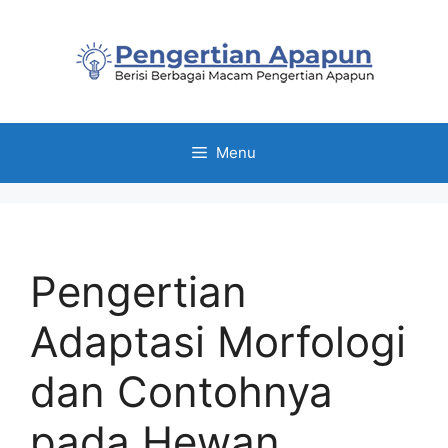
Skip
to
content
Menu
Pengertian
Adaptasi Morfologi
dan Contohnya
pada Hewan