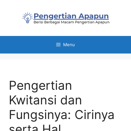
Skip
to
content
Menu
Pengertian
Kwitansi dan
Fungsinya: Cirinya
serta Hal