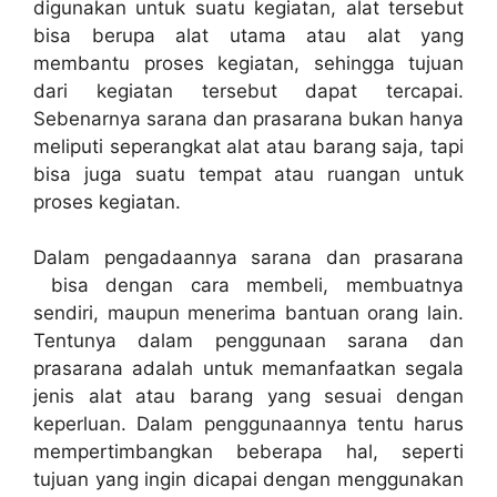
digunakan untuk suatu kegiatan, alat tersebut
bisa berupa alat utama atau alat yang
membantu proses kegiatan, sehingga tujuan
dari kegiatan tersebut dapat tercapai.
Sebenarnya sarana dan prasarana bukan hanya
meliputi seperangkat alat atau barang saja, tapi
bisa juga suatu tempat atau ruangan untuk
proses kegiatan.
Dalam pengadaannya sarana dan prasarana
bisa dengan cara membeli, membuatnya
sendiri, maupun menerima bantuan orang lain.
Tentunya dalam penggunaan sarana dan
prasarana adalah untuk memanfaatkan segala
jenis alat atau barang yang sesuai dengan
keperluan. Dalam penggunaannya tentu harus
mempertimbangkan beberapa hal, seperti
tujuan yang ingin dicapai dengan menggunakan