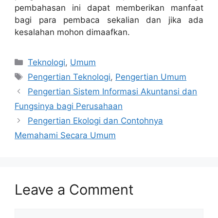
pembahasan ini dapat memberikan manfaat
bagi para pembaca sekalian dan jika ada
kesalahan mohon dimaafkan.
Categories
Teknologi
,
Umum
Tags
Pengertian Teknologi
,
Pengertian Umum
Pengertian Sistem Informasi Akuntansi dan
Fungsinya bagi Perusahaan
Pengertian Ekologi dan Contohnya
Memahami Secara Umum
Leave a Comment
Comment