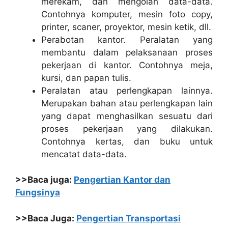
merekam, dan mengolah data-data.
Contohnya komputer, mesin foto copy,
printer, scaner, proyektor, mesin ketik, dll.
Perabotan kantor. Peralatan yang
membantu dalam pelaksanaan proses
pekerjaan di kantor. Contohnya meja,
kursi, dan papan tulis.
Peralatan atau perlengkapan lainnya.
Merupakan bahan atau perlengkapan lain
yang dapat menghasilkan sesuatu dari
proses pekerjaan yang dilakukan.
Contohnya kertas, dan buku untuk
mencatat data-data.
>>Baca juga:
Pengertian Kantor dan
Fungsinya
>>Baca Juga:
Pengertian Transportasi