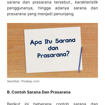
sarana dan prasarana tersebut., karakteristik
penggunanya, hingga adanya sarana dan
prasarana yang menjadi penunjang.
Seumber: Pixabay.com
B. Contoh Sarana Dan Prasarana
Berikut ini beberapa contoh sarana dan