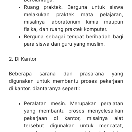
Ruang praktek. Berguna untuk siswa
melakukan praktek mata pelajaran,
misalnya laboratorium kimia maupun
fisika, dan ruang praktek komputer.
Berguna sebagai tempat beribadah bagi
para siswa dan guru yang muslim.
2. Di Kantor
Beberapa sarana dan prasarana yang
digunakan untuk membantu proses pekerjaan
di kantor, diantaranya seperti:
Peralatan mesin. Merupakan peralatan
yang membantu proses menyelesaikan
pekerjaan di kantor, misalnya alat
tersebut digunakan untuk mencatat,