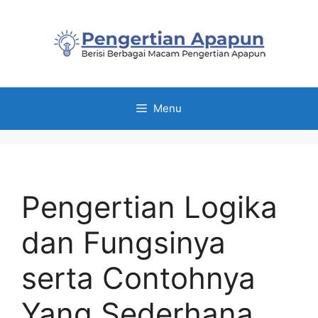
Skip
to
content
Menu
Pengertian Logika
dan Fungsinya
serta Contohnya
Yang Sederhana