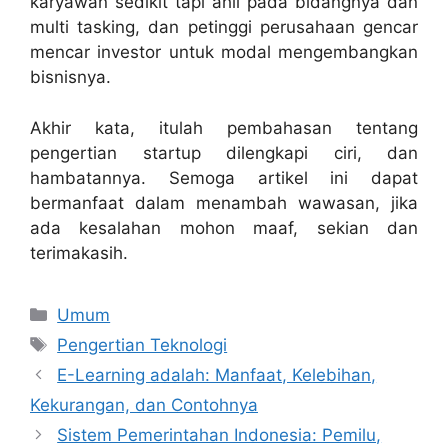
karyawan sedikit tapi ahli pada bidangnya dan
multi tasking, dan petinggi perusahaan gencar
mencar investor untuk modal mengembangkan
bisnisnya.
Akhir kata, itulah pembahasan tentang
pengertian startup dilengkapi ciri, dan
hambatannya. Semoga artikel ini dapat
bermanfaat dalam menambah wawasan, jika
ada kesalahan mohon maaf, sekian dan
terimakasih.
Categories
Umum
Tags
Pengertian Teknologi
E-Learning adalah: Manfaat, Kelebihan,
Kekurangan, dan Contohnya
Sistem Pemerintahan Indonesia: Pemilu,