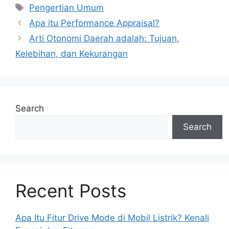
Tags
Pengertian Umum
Apa itu Performance Appraisal?
Arti Otonomi Daerah adalah: Tujuan,
Kelebihan, dan Kekurangan
Search
Search
Recent Posts
Apa Itu Fitur Drive Mode di Mobil Listrik? Kenali