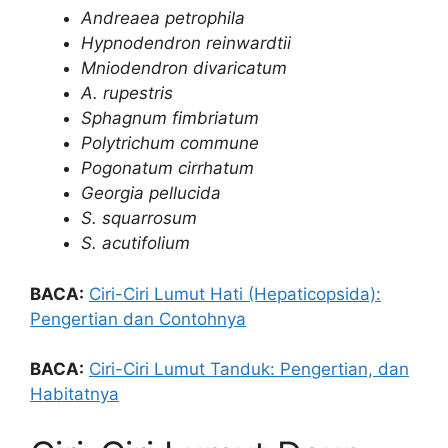
Andreaea petrophila
Hypnodendron reinwardtii
Mniodendron divaricatum
A. rupestris
Sphagnum fimbriatum
Polytrichum commune
Pogonatum cirrhatum
Georgia pellucida
S. squarrosum
S. acutifolium
BACA:
Ciri-Ciri Lumut Hati (Hepaticopsida):
Pengertian dan Contohnya
BACA:
Ciri-Ciri Lumut Tanduk: Pengertian, dan
Habitatnya