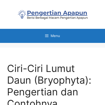
Skip
to
content
Menu
Ciri-Ciri Lumut
Daun (Bryophyta):
Pengertian dan
Contohnya