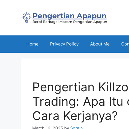
Skip
to
content
Home
Privacy Policy
About Me
Con
Pengertian Killz
Trading: Apa It
Cara Kerjanya?
March 19, 2025
by
Sora N