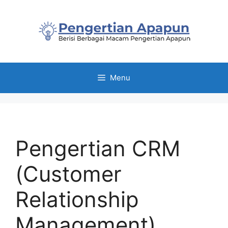
Skip
to
content
Menu
Pengertian CRM
(Customer
Relationship
Management)