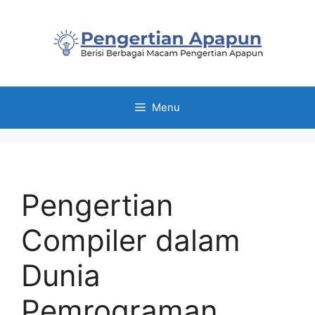
Skip
to
content
Menu
Pengertian
Compiler dalam
Dunia
Pemrograman