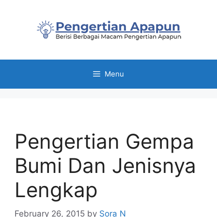
Skip
to
content
Menu
Pengertian Gempa
Bumi Dan Jenisnya
Lengkap
February 26, 2015
by
Sora N